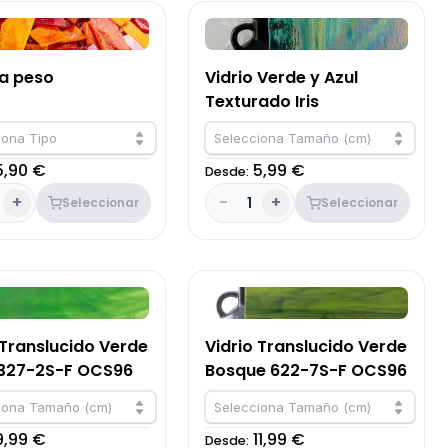
 a peso
Vidrio Verde y Azul
Texturado Iris
iona Tipo
Selecciona Tamaño (cm)
5,90 €
5,99 €
Desde:
+
-
+
1
Seleccionar
Seleccionar
 Translucido Verde
Vidrio Translucido Verde
 327-2S-F OCS96
Bosque 622-7S-F OCS96
iona Tamaño (cm)
Selecciona Tamaño (cm)
9,99 €
11,99 €
Desde: