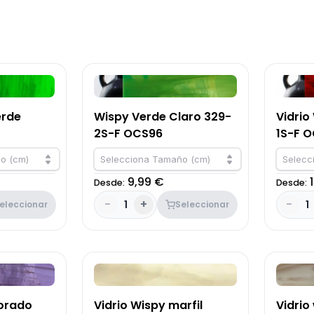
erde
Wispy Verde Claro 329-
Vidrio
2S-F OCS96
1S-F 
o (cm)
Selecciona Tamaño (cm)
Selecc
9,99 €
Desde:
Desde:
-
+
-
1
1
eleccionar
Seleccionar
Morado
Vidrio Wispy marfil
Vidrio