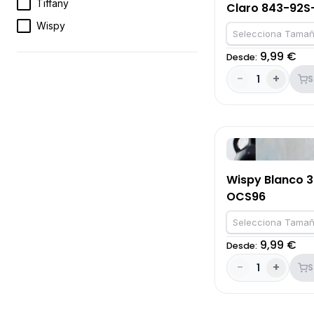
Tiffany
Claro 843-92S
Wispy
Selecciona Tamañ
9,99 €
Desde:
-
+
1
S
Wispy Blanco 
OCS96
Selecciona Tamañ
9,99 €
Desde:
-
+
1
S