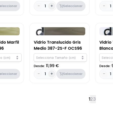
-
+
-
1
1
eleccionar
Seleccionar
ido Marfil
Vidrio Translucido Gris
Vidrio
96
Medio 387-2S-F OCS96
Blanc
o (cm)
Selecciona Tamaño (cm)
Selecc
11,99 €
Desde:
Desde:
-
+
-
1
1
eleccionar
Seleccionar
1
2
3