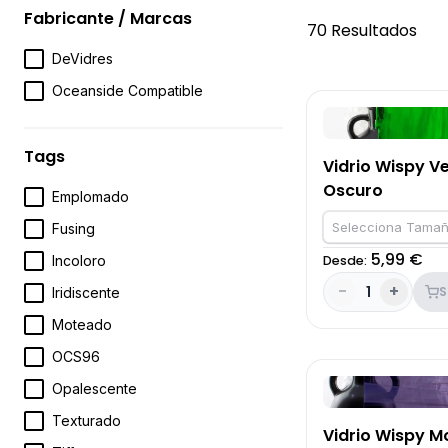
Fabricante / Marcas
70
Resultados
DeVidres
Oceanside Compatible
Tags
Vidrio Wispy V
Oscuro
Emplomado
Selecciona Tamañ
Fusing
5,99 €
Desde:
Incoloro
-
+
1
S
Iridiscente
Moteado
OCS96
Opalescente
Texturado
Vidrio Wispy 