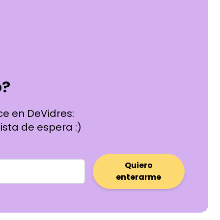
o?
ce en DeVidres:
ista de espera :)
Quiero
enterarme