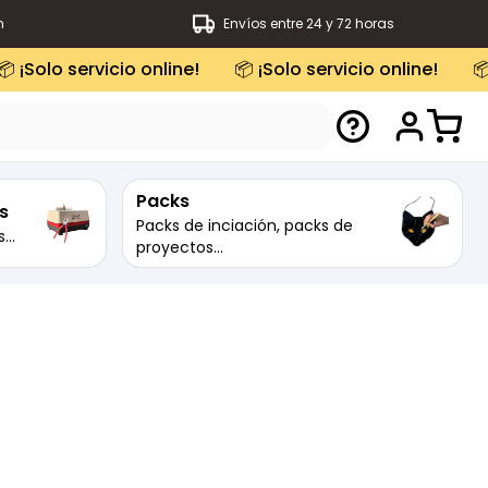
m
Envíos entre 24 y 72 horas
📦 ¡Solo servicio online!
📦 ¡Solo servicio online!

Packs
s
Packs de inciación, packs de
...
proyectos...