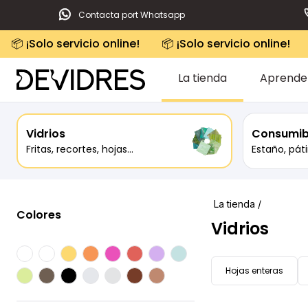
Contacta port Whatsapp
📦 ¡Solo servicio online!
📦 ¡Solo servicio online!
La tienda
Aprende
Vidrios
Consumib
Fritas, recortes, hojas...
Estaño, páti
La tienda /
Colores
Vidrios
Hojas enteras