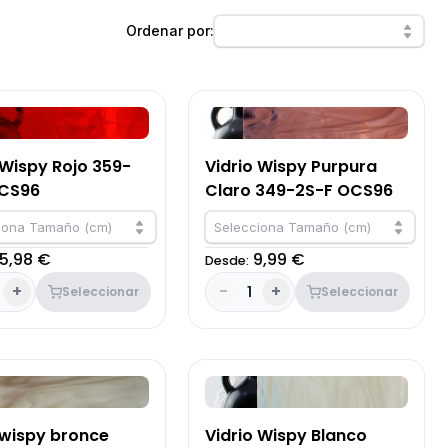
Ordenar por:
 Wispy Rojo 359-
Vidrio Wispy Purpura
OCS96
Claro 349-2S-F OCS96
iona Tamaño (cm)
Selecciona Tamaño (cm)
15,98 €
9,99 €
Desde:
+
-
+
1
Seleccionar
Seleccionar
 wispy bronce
Vidrio Wispy Blanco