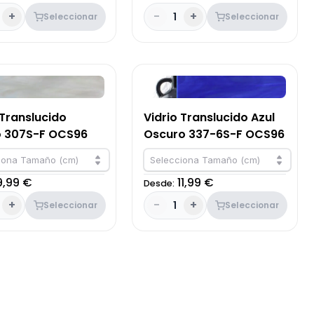
+
-
+
1
Seleccionar
Seleccionar
 Translucido
Vidrio Translucido Azul
o 307S-F OCS96
Oscuro 337-6S-F OCS96
iona Tamaño (cm)
Selecciona Tamaño (cm)
9,99 €
11,99 €
Desde:
+
-
+
1
Seleccionar
Seleccionar