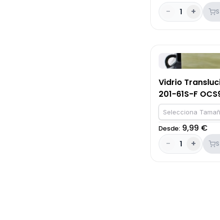
-
+
1
S
Vidrio Transluc
201-61S-F OCS
Selecciona Tamañ
9,99 €
Desde:
-
+
1
S