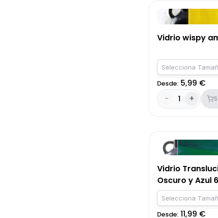
Vidrio wispy am
Selecciona Tamañ
5,99 €
Desde:
-
+
1
S
Vidrio Translu
Oscuro y Azul 
OCS96
Selecciona Tamañ
11,99 €
Desde: