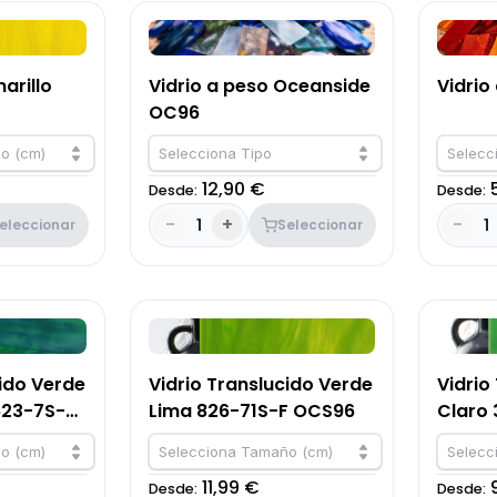
arillo
Vidrio a peso Oceanside
Vidrio
OC96
o (cm)
Selecciona Tipo
Selecc
12,90 €
Desde:
Desde:
-
+
-
1
1
eleccionar
Seleccionar
cido Verde
Vidrio Translucido Verde
Vidrio
623-7S-F
Lima 826-71S-F OCS96
Claro
o (cm)
Selecciona Tamaño (cm)
Selecc
11,99 €
Desde:
Desde: