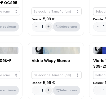
-F OCS96
o (cm)
Selecciona Tamaño (cm)
Selecc
5,99 €
Desde:
Desde:
-
+
-
1
1
eleccionar
Seleccionar
309S-F
Vidrio Wispy Blanco
Vidrio
339-2
o (cm)
Selecciona Tamaño (cm)
Selecc
5,99 €
Desde:
Desde:
-
+
-
1
1
eleccionar
Seleccionar