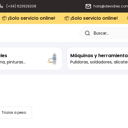
(+34) 623929208
hola@devidres.co
📦 ¡Solo servicio online!
📦 ¡Solo servicio online!
les
Máquinas y herramienta
na, pinturas...
Pulidoras, soldadores, alicates
Trozos a peso