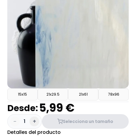
15x15
21x29.5
21x61
78x96
5,99 €
Desde:
-
+
1
Selecciona un tamaño
Detalles del producto