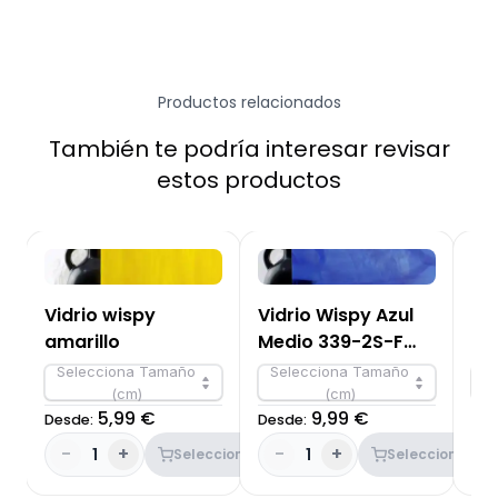
Productos relacionados
También te podría interesar revisar
estos productos
Vidrio wispy
Vidrio Wispy Azul
Vi
amarillo
Medio 339-2S-F
br
OC96
Selecciona Tamaño
Selecciona Tamaño
S
(cm)
(cm)
5,99 €
9,99 €
Desde:
Desde:
Des
-
+
-
+
-
1
1
Seleccionar
Seleccionar