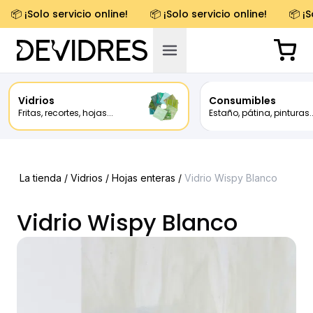
📦 ¡Solo servicio online!
📦 ¡Solo servicio online!
📦 ¡S
Vidrios
Consumibles
Fritas, recortes, hojas...
Estaño, pátina, pinturas..
La tienda /
Vidrios
/
Hojas enteras
/
Vidrio Wispy Blanco
Vidrio Wispy Blanco