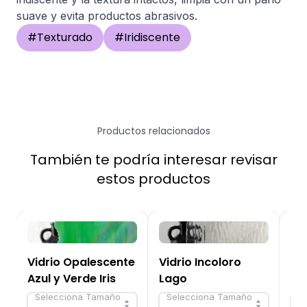
suave y evita productos abrasivos.
#
Texturado
#
Iridiscente
Productos relacionados
También te podría interesar revisar
estos productos
Vidrio Opalescente
Vidrio Incoloro
Vi
Azul y Verde Iris
Lago
Azu
Selecciona Tamaño
Selecciona Tamaño
S