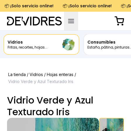
📦 ¡Solo servicio online!
📦 ¡Solo servicio online!
📦 ¡S
Vidrios
Consumibles
Fritas, recortes, hojas...
Estaño, pátina, pinturas..
La tienda /
Vidrios
/
Hojas enteras
/
Vidrio Verde y Azul Texturado Iris
Vidrio Verde y Azul
Texturado Iris