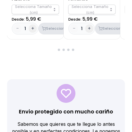
Selecciona Tamaño
Selecciona Tamaño
S
(cm)
(cm)
5,99 €
5,99 €
Desde:
Desde:
Des
-
+
-
+
-
1
1
Seleccionar
Seleccionar
Envio protegido con mucho cariño
Sabemos que quieres que te llegue lo antes
posible y en perfectas condiciones. Le ponemos