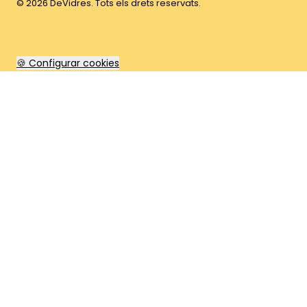
©
2026
DeVidres. Tots els drets reservats.
🍪 Configurar cookies