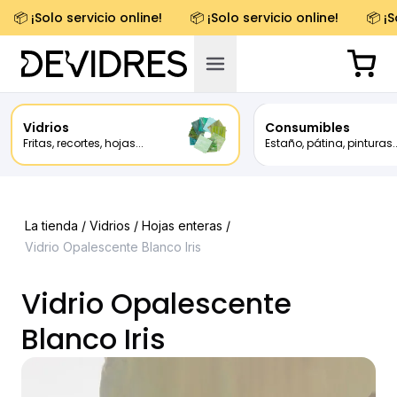
📦 ¡Solo servicio online!
📦 ¡Solo servicio online!
📦 ¡S
Vidrios
Consumibles
Fritas, recortes, hojas...
Estaño, pátina, pinturas..
La tienda /
Vidrios
/
Hojas enteras
/
Vidrio Opalescente Blanco Iris
Vidrio Opalescente
Blanco Iris