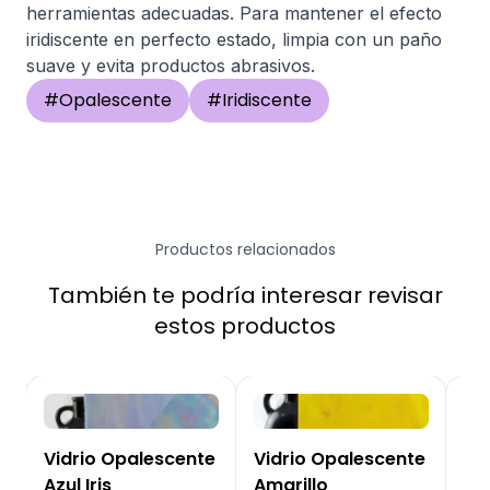
herramientas adecuadas. Para mantener el efecto
iridiscente en perfecto estado, limpia con un paño
suave y evita productos abrasivos.
#
Opalescente
#
Iridiscente
Productos relacionados
También te podría interesar revisar
estos productos
Vidrio Opalescente
Vidrio Opalescente
Vi
Azul Iris
Amarillo
Gri