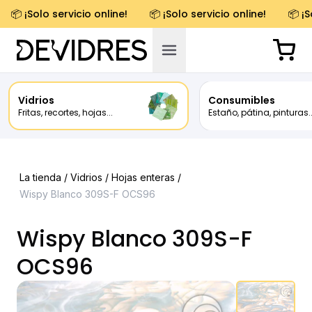
📦 ¡Solo servicio online!
📦 ¡Solo servicio online!
📦 ¡S
Vidrios
Consumibles
Fritas, recortes, hojas...
Estaño, pátina, pinturas..
La tienda /
Vidrios
/
Hojas enteras
/
Wispy Blanco 309S-F OCS96
Wispy Blanco 309S-F
OCS96