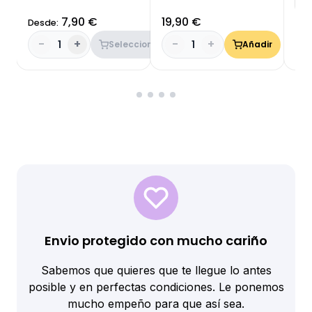
7,90 €
19,90 €
Desde:
Des
-
+
-
+
-
1
1
Seleccionar
Añadir
Envio protegido con mucho cariño
Sabemos que quieres que te llegue lo antes
posible y en perfectas condiciones. Le ponemos
mucho empeño para que así sea.