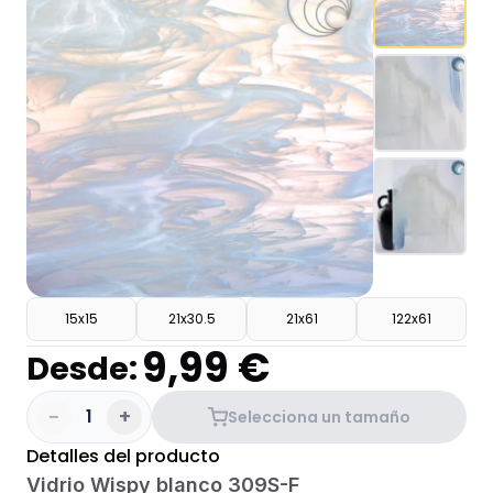
15x15
21x30.5
21x61
122x61
9,99 €
Desde:
-
+
1
Selecciona un tamaño
Detalles del producto
Vidrio Wispy blanco 309S-F