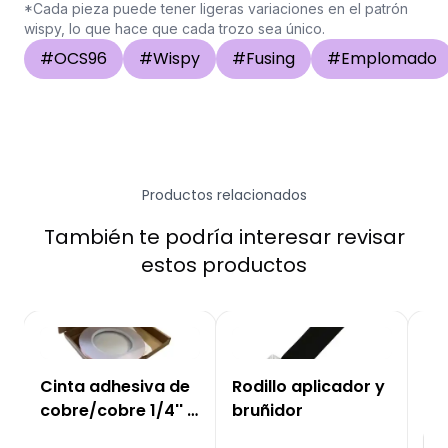
*Cada pieza puede tener ligeras variaciones en el patrón
wispy, lo que hace que cada trozo sea único.
#
OCS96
#
Wispy
#
Fusing
#
Emplomado
Productos relacionados
También te podría interesar revisar
estos productos
Cinta adhesiva de
Rodillo aplicador y
Pa
cobre/cobre 1/4'' -
bruñidor
en
6,35mm
Se