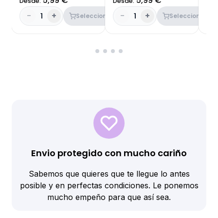
5,99 €
5,99 €
Desde:
Desde:
Des
-
+
-
+
-
1
1
Seleccionar
Seleccionar
Envio protegido con mucho cariño
Sabemos que quieres que te llegue lo antes
posible y en perfectas condiciones. Le ponemos
mucho empeño para que así sea.