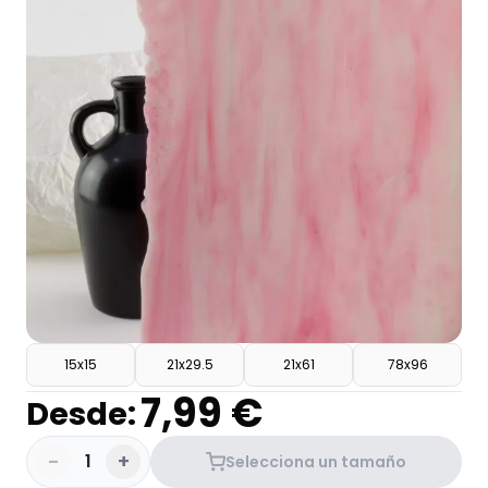
15x15
21x29.5
21x61
78x96
7,99 €
Desde:
-
+
1
Selecciona un tamaño