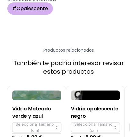
#
Opalescente
Productos relacionados
También te podría interesar revisar
estos productos
Vidrio Moteado
Vidrio opalescente
Vi
verde y azul
negro
Gri
Selecciona Tamaño
Selecciona Tamaño
S
(cm)
(cm)