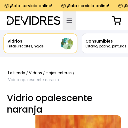
📦 ¡Solo servicio online!
📦 ¡Solo servicio online!
📦 ¡S
Vidrios
Consumibles
Fritas, recortes, hojas...
Estaño, pátina, pinturas..
La tienda /
Vidrios
/
Hojas enteras
/
Vidrio opalescente naranja
Vidrio opalescente
naranja