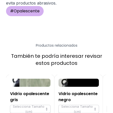
evita productos abrasivos.
#
Opalescente
Productos relacionados
También te podría interesar revisar
estos productos
Vidrio opalescente
Vidrio opalescente
Vi
gris
negro
Azu
Selecciona Tamaño
Selecciona Tamaño
S
(cm)
(cm)