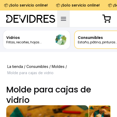
📦 ¡Solo servicio online!
📦 ¡Solo servicio online!
📦 ¡S
Vidrios
Consumibles
Fritas, recortes, hojas...
Estaño, pátina, pinturas..
La tienda /
Consumibles
/
Moldes
/
Molde para cajas de vidrio
Molde para cajas de
vidrio