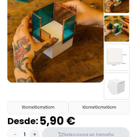
10cmx10cmx5cm
10cmx10cmx10cm
5,90 €
Desde:
-
+
1
Selecciona un tamaño