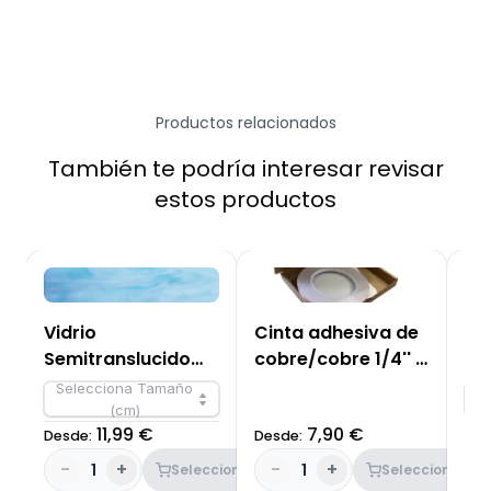
Productos relacionados
También te podría interesar revisar
estos productos
Vidrio
Cinta adhesiva de
Vi
Semitranslucido
cobre/cobre 1/4'' -
Lis
Azul Cielo 833-51S-
6,35mm
F 
Selecciona Tamaño
S
F OCS96
(cm)
11,99 €
7,90 €
Desde:
Desde:
Des
-
+
-
+
-
1
1
Seleccionar
Seleccionar