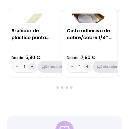
Bruñidor de
Cinta adhesiva de
Vi
plástico punta
cobre/cobre 1/4'' -
Li
lápiz
6,35mm
11
S
5,90 €
7,90 €
Desde:
Desde:
Des
-
+
-
+
-
1
1
Seleccionar
Seleccionar