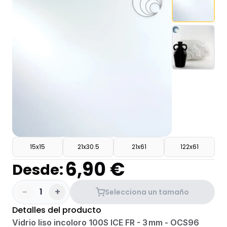
15x15
21x30.5
21x61
122x61
6,90 €
Desde:
-
+
1
Selecciona un tamaño
Detalles del producto
Vidrio liso incoloro 100S ICE FR - 3 mm - OCS96