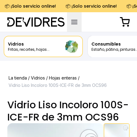
📦 ¡Solo servicio online!
📦 ¡Solo servicio online!
📦 ¡S
Vidrios
Consumibles
Fritas, recortes, hojas...
Estaño, pátina, pinturas..
La tienda /
Vidrios
/
Hojas enteras
/
Vidrio Liso Incoloro 100S-ICE-FR de 3mm OCS96
Vidrio Liso Incoloro 100S-
ICE-FR de 3mm OCS96