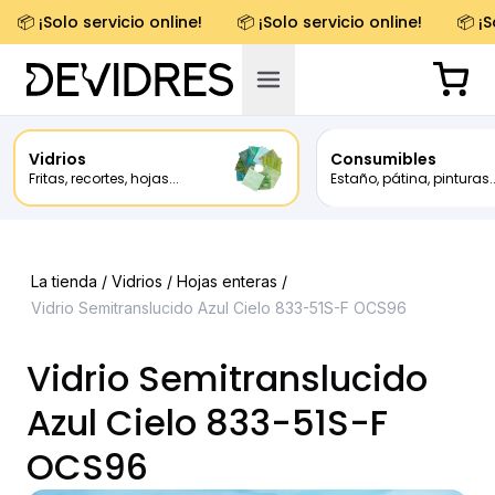
📦 ¡Solo servicio online!
📦 ¡Solo servicio online!
📦 ¡S
Vidrios
Consumibles
Fritas, recortes, hojas...
Estaño, pátina, pinturas..
La tienda /
Vidrios
/
Hojas enteras
/
Vidrio Semitranslucido Azul Cielo 833-51S-F OCS96
Vidrio Semitranslucido
Azul Cielo 833-51S-F
OCS96