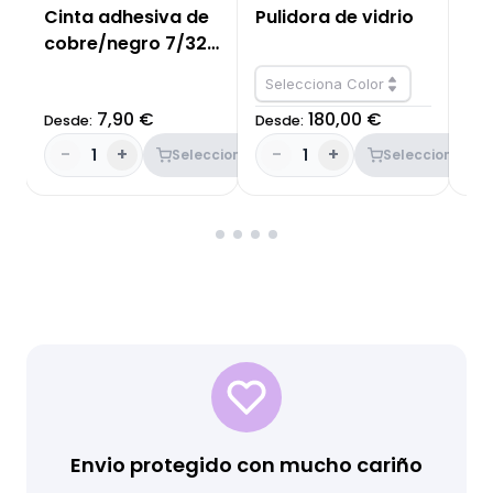
Cinta adhesiva de
Pulidora de vidrio
Br
cobre/negro 7/32''
pl
- 5,56mm
Selecciona Color
7,90 €
180,00 €
Desde:
Desde:
Des
-
+
-
+
-
1
1
Seleccionar
Seleccionar
Envio protegido con mucho cariño