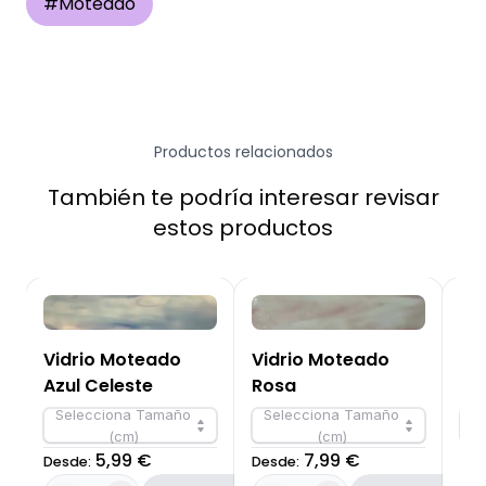
#
Moteado
Productos relacionados
También te podría interesar revisar
estos productos
Vidrio Moteado
Vidrio Moteado
Vi
Azul Celeste
Rosa
Am
Selecciona Tamaño
Selecciona Tamaño
S
(cm)
(cm)
5,99 €
7,99 €
Desde:
Desde:
Des