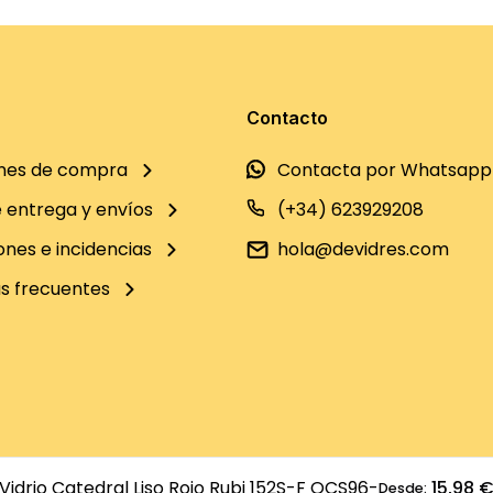
Contacto
nes de compra
Contacta por Whatsapp
e entrega y envíos
(+34) 623929208
ones e incidencias
hola@devidres.com
s frecuentes
Vidrio Catedral Liso Rojo Rubi 152S-F OCS96
-
15,98 
Desde: