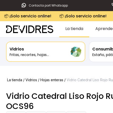
Contacta port Whatsapp
📦 ¡Solo servicio online!
📦 ¡Solo servicio online!
La tienda
Aprende
Vidrios
Consumib
Fritas, recortes, hojas...
Estaño, páti
La tienda /
Vidrios
/
Hojas enteras
/
Vidrio Catedral Liso Rojo 
Vidrio Catedral Liso Rojo R
OCS96