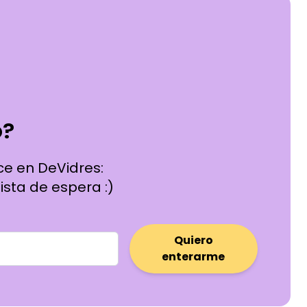
o?
ce en DeVidres:
ista de espera :)
Quiero
enterarme