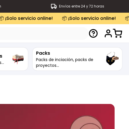
m
Envíos entre 24 y 72 horas
📦 ¡Solo servicio online!
📦 ¡Solo servicio online!

Packs
s
Packs de inciación, packs de
...
proyectos...