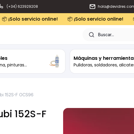
(+34) 623929208
hola@devidres.co
📦 ¡Solo servicio online!
📦 ¡Solo servicio online!
les
Máquinas y herramienta
na, pinturas...
Pulidoras, soldadores, alicates
Rubi 152S-F OCS96
ubi 152S-F