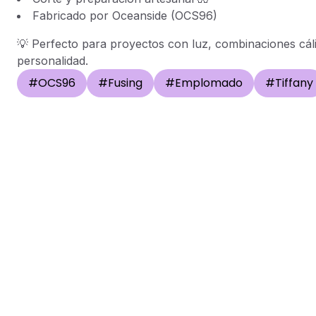
Fabricado por Oceanside (OCS96)
💡 Perfecto para proyectos con luz, combinaciones cál
personalidad.
#
OCS96
#
Fusing
#
Emplomado
#
Tiffany