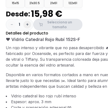
15x15
21x30.5
21x61
122x61
15,98 €
Desde:
Selecciona un
-
+
1
tamaño
Detalles del producto
❤️ Vidrio Catedral Rojo Rubí 152S-F
Un rojo intenso y vibrante que no pasa desapercibido 🔥. 
fabricado por Oceanside, es perfecto para dar fuerza y
de vitral o Tiffany. Su transparencia coloreada deja pasa
ocultar la esencia del vidrio artesanal.
Disponible en varios formatos cortados a mano en nues
llevarte justo lo que necesitas ✂️. Ideal tanto para alu
artistas independientes que buscan calidad y belleza e
Vidrio catedral liso rojo rubí intenso
Espesor: aprox. 3 mm
Corte y preparación artesanal 🧤