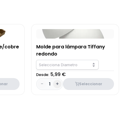
re/cobre
Molde para lámpara Tiffany
redondo
Selecciona Diametro
5,99 €
Desde:
-
+
1
onar
Seleccionar