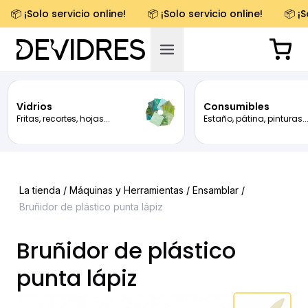
📦 ¡Solo servicio online!
📦 ¡Solo servicio online!
📦 ¡S
Vidrios
Consumibles
Fritas, recortes, hojas...
Estaño, pátina, pinturas..
La tienda /
Máquinas y Herramientas
/
Ensamblar
/
Bruñidor de plástico punta lápiz
Bruñidor de plástico
punta lápiz