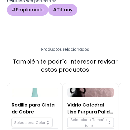
resultado sea perfecto 💛
#
Emplomado
#
Tiffany
Productos relacionados
También te podría interesar revisar
estos productos
Rodillo para Cinta
Vidrio Catedral
Ci
de Cobre
Liso Purpura Palido
co
140-8S-F OCS96
6,
Selecciona Tamaño
Selecciona Color
(cm)