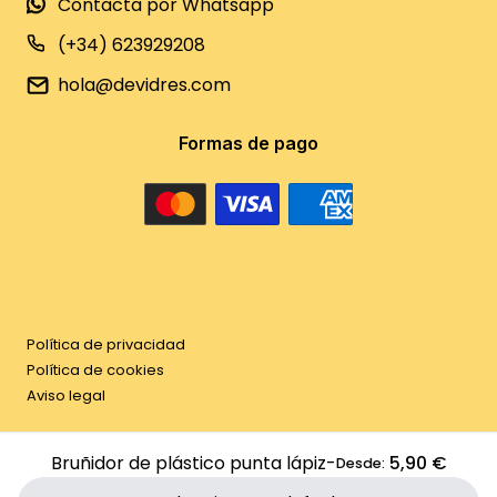
Contacta por Whatsapp
(+34) 623929208
hola@devidres.com
Formas de pago
Política de privacidad
Política de cookies
Aviso legal
©
2026
DeVidres. Tots els drets reservats.
Bruñidor de plástico punta lápiz
-
5,90 €
Desde: