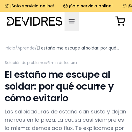
📦 ¡Solo servicio online!
📦 ¡Solo servicio online!
📦 ¡S
Inicio
/
Aprende
/
El estaño me escupe al soldar: por qué
ocurre y cómo evitarlo
Solución de problemas
·
5
min de lectura
El estaño me escupe al
soldar: por qué ocurre y
cómo evitarlo
Las salpicaduras de estaño dan susto y dejan
marcas en la pieza. La causa casi siempre es
la misma: demasiado flux. Te explicamos por